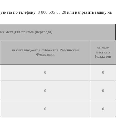
 узнать по телефону:
8-800-505-88-28
или направить заявку на
ых мест для приема (перевода)
за счёт
за счёт бюджетов субъектов Российской
местных
Федерации
бюджетов
0
0
0
0
0
0