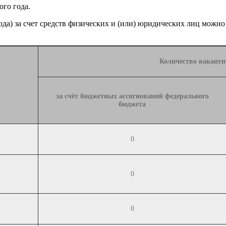
ого года.
да) за счет средств физических и (или) юридических лиц можно
Количество вакантн
за счёт бюджетных ассигнований федерального
бюджета
0
0
0