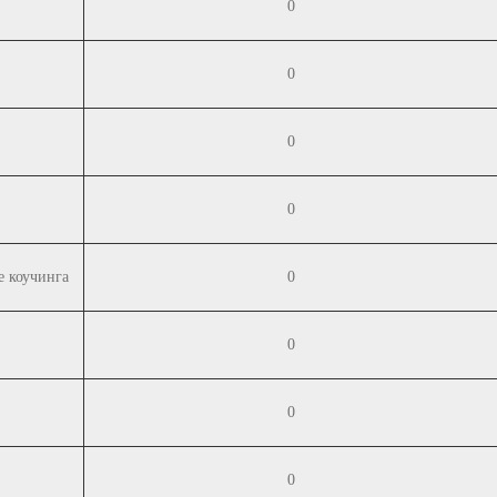
0
0
0
0
е коучинга
0
0
0
0