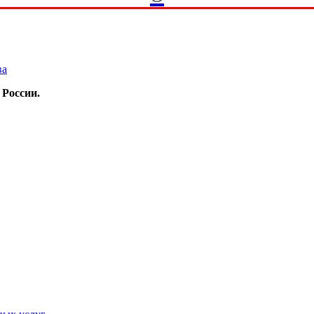
ва
 России.