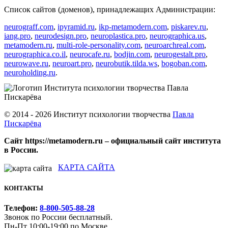
Список сайтов (доменов), принадлежащих Администрации:
neurograff.com
,
ipyramid.ru
,
ikp-metamodern.com
,
piskarev.ru
,
iang.pro
,
neurodesign.pro
,
neuroplastica.pro
,
neurographica.us
,
metamodern.ru
,
multi-role-personality.com
,
neuroarchreal.com
,
neurographica.co.il
,
neurocafe.ru
,
bodjin.com
,
neurogestalt.pro
,
neurowave.ru
,
neuroart.pro
,
neurobutik.tilda.ws
,
bogoban.com
,
neuroholding.ru
.
© 2014 - 2026 Институт психологии творчества
Павла
Пискарёва
Сайт https://metamodern.ru – официальный сайт института
в России.
КАРТА САЙТА
КОНТАКТЫ
Телефон:
8-800-505-88-28
Звонок по России бесплатный.
Пн-Пт 10:00-19:00 по Москве.