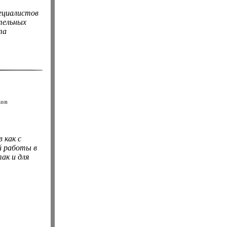
ециалистов
ательных
та
ков
 как с
 работы в
ак и для