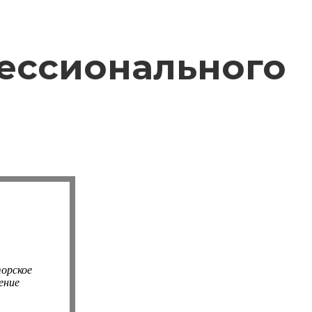
ессионального
орское
ение