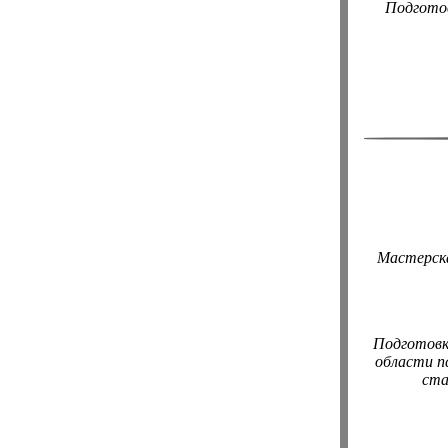
Подготов
Мастерска
Подготовк
области п
ста