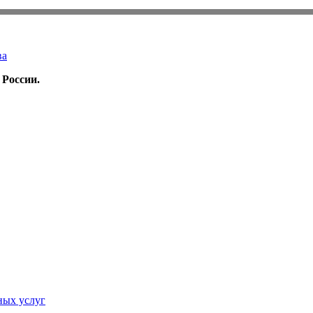
ва
 России.
ных услуг