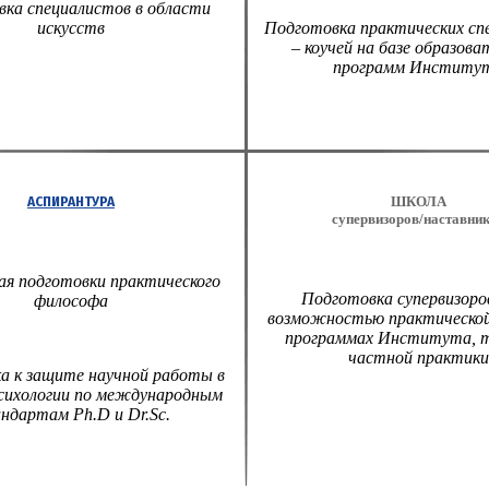
ка специалистов в области
искусств
Подготовка практических сп
– коучей на базе образов
программ Институ
АСПИРАНТУРА
ШКОЛА
супервизоров/наставни
я подготовки практического
Подготовка супервизоров
философа
возможностью практической
программах Института, т
частной практики
а к защите научной работы в
сихологии по международным
ндартам Ph.D и Dr.Sc.