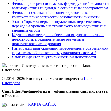
Феномен доверия системе как формирующий компонент
взаимодействия индивида с социальным пространством
Феномены счастья и “сияющего достоинства” в
контексте психологической безопасности личности
Этапы “прыжка веры” вынужденных переселенцев:
переход на уровень “нефизического взаимодействия” с
внешним миром
Коучинговые методы в обретении внутриличностной
целостности: предварительные результаты
практического исследования
Интеграция вынужденных переселенцев в современном
германском обществе: о чем умалчивает система?
Язык как фактор внутриличностной целостности
© 2014 - 2026 Институт психологии творчества
Павла
Пискарёва
Сайт https://metamodern.ru – официальный сайт института
в России.
КАРТА САЙТА