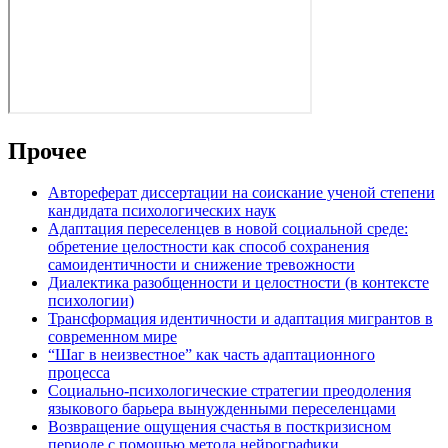
Прочее
Автореферат диссертации на соискание ученой степени
кандидата психологических наук
Адаптация переселенцев в новой социальной среде:
обретение целостности как способ сохранения
самоидентичности и снижение тревожности
Диалектика разобщенности и целостности (в контексте
психологии)
Трансформация идентичности и адаптация мигрантов в
современном мире
“Шаг в неизвестное” как часть адаптационного
процесса
Социально-психологические стратегии преодоления
языкового барьера вынужденными переселенцами
Возвращение ощущения счастья в посткризисном
периоде с помощью метода нейрографики