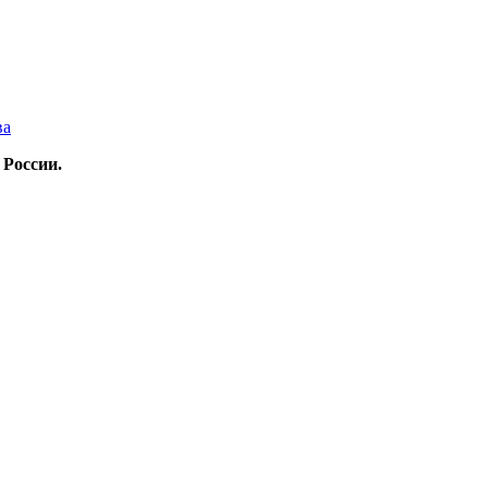
ва
 России.