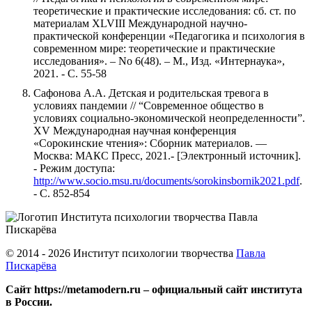
теоретические и практические исследования: сб. ст. по
материалам XLVIII Международной научно-
практической конференции «Педагогика и психология в
современном мире: теоретические и практические
исследования». – No 6(48). – М., Изд. «Интернаука»,
2021. - С. 55-58
Сафонова А.А. Детская и родительская тревога в
условиях пандемии // “Современное общество в
условиях социально-экономической неопределенности”.
XV Международная научная конференция
«Сорокинские чтения»: Сборник материалов. —
Москва: МАКС Пресс, 2021.- [Электронный источник].
- Режим доступа:
http://www.socio.msu.ru/documents/sorokinsbornik2021.pdf
.
- С. 852-854
© 2014 - 2026 Институт психологии творчества
Павла
Пискарёва
Сайт https://metamodern.ru – официальный сайт института
в России.