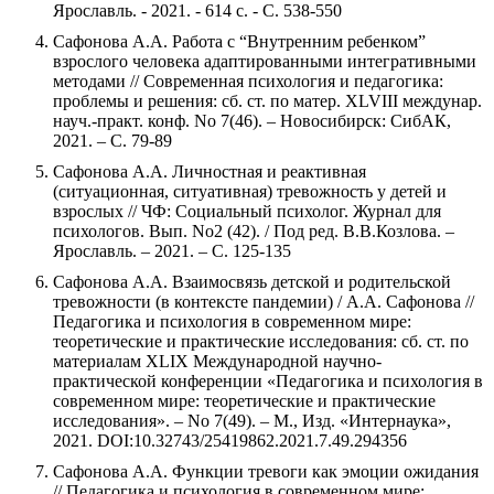
Ярославль. - 2021. - 614 с. - С. 538-550
Сафонова А.А. Работа с “Внутренним ребенком”
взрослого человека адаптированными интегративными
методами // Современная психология и педагогика:
проблемы и решения: сб. ст. по матер. XLVIII междунар.
науч.-практ. конф. No 7(46). – Новосибирск: СибАК,
2021. – С. 79-89
Сафонова А.А. Личностная и реактивная
(ситуационная, ситуативная) тревожность у детей и
взрослых // ЧФ: Социальный психолог. Журнал для
психологов. Вып. No2 (42). / Под ред. В.В.Козлова. –
Ярославль. – 2021. – С. 125-135
Сафонова А.А. Взаимосвязь детской и родительской
тревожности (в контексте пандемии) / А.А. Сафонова //
Педагогика и психология в современном мире:
теоретические и практические исследования: сб. ст. по
материалам XLIX Международной научно-
практической конференции «Педагогика и психология в
современном мире: теоретические и практические
исследования». – No 7(49). – М., Изд. «Интернаука»,
2021. DOI:10.32743/25419862.2021.7.49.294356
Сафонова А.А. Функции тревоги как эмоции ожидания
// Педагогика и психология в современном мире: