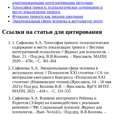
адаптированными интегративными методами
Топософия тревоги: психологическое содержание и
место локализации тревоги
Функции тревоги как эмоции ожидания
Эмоциональная сфера человека в актуальную эпоху
Ссылки на статьи для цитирования
1. Сафонова А.А. Топософия тревоги: психологическое
содержание и место локализации тревоги // Вестник
интегративной психологии // Журнал для психологов. -
Вып. 21. / Под ред. В.В.Козлова. – Ярославль: МАПН,
2020. – 478с. - С. 361-364
Сафонова А.А. Эмоциональная сфера человека в
актуальную эпоху // Психология XXI столетия // Сб. по
материалам ежегодного Конгресса «Психология XXI
столетия» (Новиковские чтения) (Ярославль, 14 – 16 мая
2021)/ Под ред. Козлова В.В. – Ярославль, ЯрГУ, ЯГПУ,
МАПН, 2021 – 434 с. - С. 331-335
Сафонова А.А. Влияние внутреннего Ребенка и
Родителя (Э.Берн) на взаимодействие с реальным
ребенком // ЧФ: Социальный психолог. Журнал для
психологов. - Вып. No1(41). / Под ред. В.В.Козлова. –