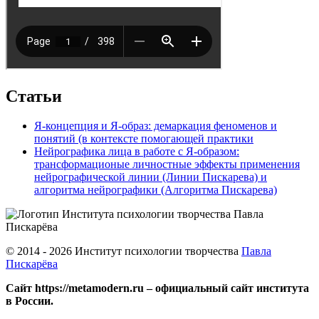
Статьи
Я-концепция и Я-образ: демаркация феноменов и
понятий (в контексте помогающей практики
Нейрографика лица в работе с Я-образом:
трансформационые личностные эффекты применения
нейрографической линии (Линии Пискарева) и
алгоритма нейрографики (Алгоритма Пискарева)
© 2014 - 2026 Институт психологии творчества
Павла
Пискарёва
Сайт https://metamodern.ru – официальный сайт института
в России.