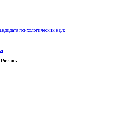
кандидата психологических наук
ва
 России.